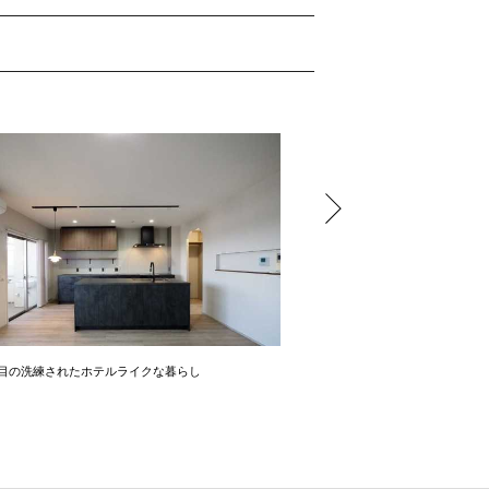
木目の洗練されたホテルライクな暮らし
木のぬくもりを感じるノスタル