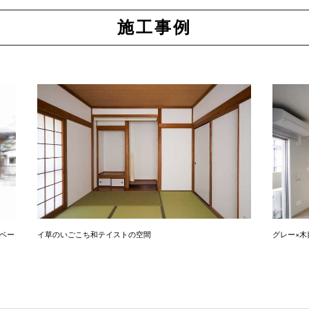
施工事例
ベー
イ草のいごこち和テイストの空間
グレー×