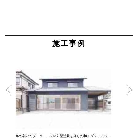
施工事例
落ち着いたダークトーンの外壁塗装を施した和モダンリノベー
イ草のい