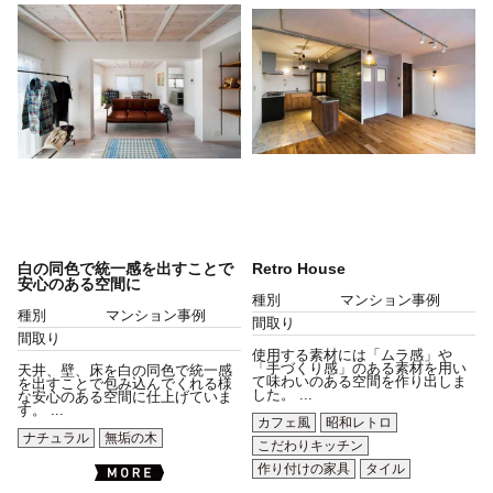
白の同色で統一感を出すことで
Retro House
安心のある空間に
種別
マンション事例
種別
マンション事例
間取り
間取り
使用する素材には「ムラ感」や
「手づくり感」のある素材を用い
天井、壁、床を白の同色で統一感
て味わいのある空間を作り出しま
を出すことで包み込んでくれる様
した。 ...
な安心のある空間に仕上げていま
す。 ...
カフェ風
昭和レトロ
ナチュラル
無垢の木
こだわりキッチン
作り付けの家具
タイル