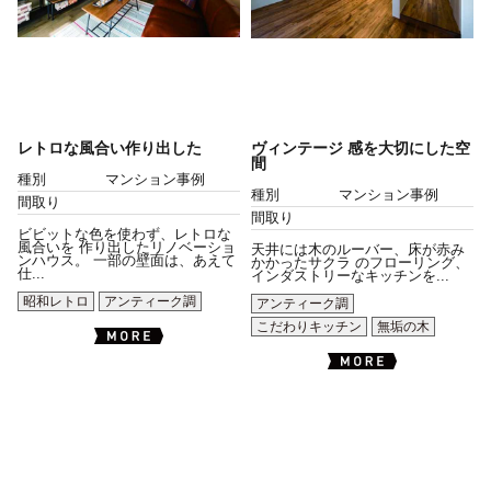
レトロな風合い作り出した
ヴィンテージ 感を大切にした空
間
種別
マンション事例
種別
マンション事例
間取り
間取り
ビビットな色を使わず、レトロな
風合いを 作り出したリノベーショ
天井には木のルーバー、床が赤み
ンハウス。 一部の壁面は、あえて
かかったサクラ のフローリング、
仕...
インダストリーなキッチンを...
昭和レトロ
アンティーク調
アンティーク調
こだわりキッチン
無垢の木