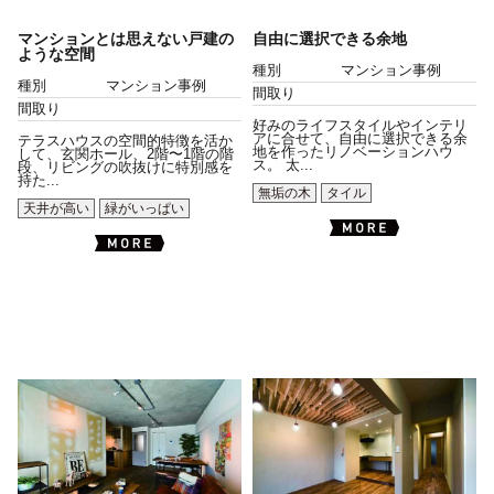
マンションとは思えない戸建の
自由に選択できる余地
ような空間
種別
マンション事例
種別
マンション事例
間取り
間取り
好みのライフスタイルやインテリ
アに合せて、自由に選択できる余
テラスハウスの空間的特徴を活か
地を作ったリノベーションハウ
して、玄関ホール、2階〜1階の階
ス。 太...
段、リビングの吹抜けに特別感を
持た...
無垢の木
タイル
天井が高い
緑がいっぱい