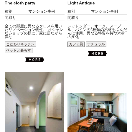
The cloth party
Light Antique
種別
マンション事例
種別
マンション事例
間取り
間取り
全ての部屋に異なるクロスを用い
レッドシダー、オーク、メープ
たリノベーション物件。 オシャレ
ル、パインの4種類の木材をふんだ
なショップの様に、家に居ながら
んに使用。異なる特質を持つ木材
異な...
の変化...
こだわりキッチン
カフェ風
ナチュラル
ペットと暮らす