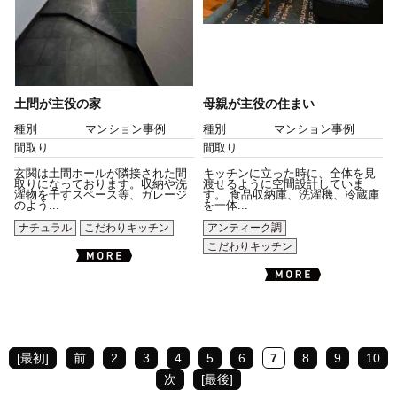
土間が主役の家
母親が主役の住まい
種別
マンション事例
種別
マンション事例
間取り
間取り
玄関は土間ホールが隣接された間
キッチンに立った時に、全体を見
取りになっております。収納や洗
渡せるように空間設計していま
濯物を干すスペース等、ガレージ
す。 食品収納庫、洗濯機、冷蔵庫
のよう...
を一体...
ナチュラル
こだわりキッチン
アンティーク調
こだわりキッチン
[最初]
前
2
3
4
5
6
7
8
9
10
次
[最後]