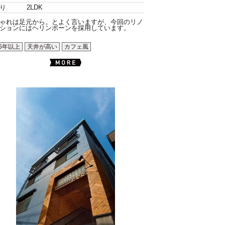
り
2LDK
ゃれは足元から。とよく言いますが、今回のリノ
ションにはヘリンボーンを採用しています。
5年以上
天井が高い
カフェ風