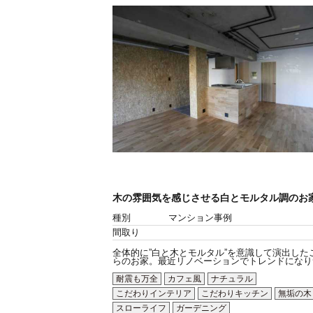
木の雰囲気を感じさせる白とモルタル調のお
種別
マンション事例
間取り
全体的に”白と木とモルタル”を意識して演出した
らのお家。最近リノベーションでトレンドになりつ.
耐震も万全
カフェ風
ナチュラル
こだわりインテリア
こだわりキッチン
無垢の木
スローライフ
ガーデニング