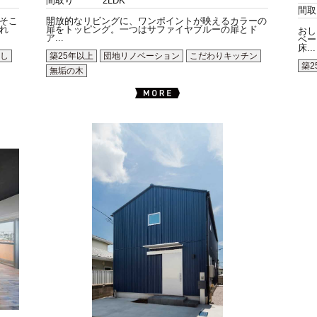
間取り
2LDK
間取
そこ
開放的なリビングに、ワンポイントが映えるカラーの
れ
扉をトッピング。一つはサファイヤブルーの扉とド
おし
ア...
ベー
床...
し
築25年以上
団地リノベーション
こだわりキッチン
築2
無垢の木