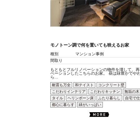
モノトーン調で何を置いても映えるお家
種別
マンション事例
間取り
もともとフルリノベーションの物件を壊して、再
ベーションしたこちらのお家。 昼は緑豊かでや
ら...
耐震も万全
和テイスト
コンクリート壁
こだわりインテリア
こだわりキッチン
無垢の木
タイル
ヘリンボーン床
ふたり暮らし
自宅で仕
都心に暮らす
緑がいっぱい