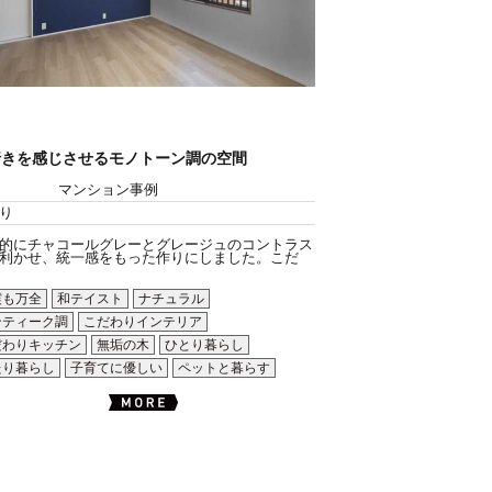
行きを感じさせるモノトーン調の空間
マンション事例
り
的にチャコールグレーとグレージュのコントラス
利かせ、統一感をもった作りにしました。こだ
震も万全
和テイスト
ナチュラル
ンティーク調
こだわりインテリア
だわりキッチン
無垢の木
ひとり暮らし
たり暮らし
子育てに優しい
ペットと暮らす