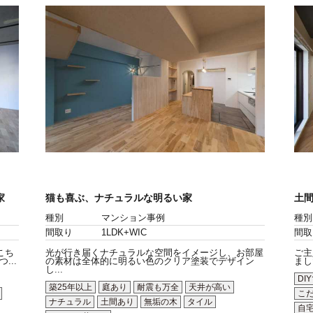
家
猫も喜ぶ、ナチュラルな明るい家
土間
種別
マンション事例
種別
間取り
1LDK+WIC
間取
こち
光が行き届くナチュラルな空間をイメージし、お部屋
ご主
..
の素材は全体的に明るい色のクリア塗装でデザイン
まし
し...
DI
築25年以上
庭あり
耐震も万全
天井が高い
こ
ナチュラル
土間あり
無垢の木
タイル
自