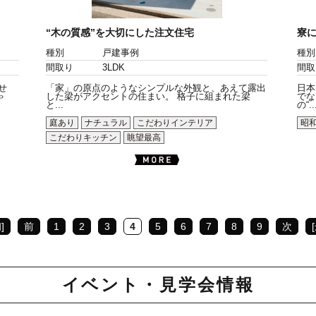
“木の質感”を大切にした注文住宅
寮に
種別
戸建事例
種別
間取り
3LDK
間取
せ
「家」の原点のようなシンプルな外観と、あえて露出
日本
ゃ
した梁がアクセントの住まい。 格子に組まれた梁
でな
と...
の“..
庭あり
ナチュラル
こだわりインテリア
昭
こだわりキッチン
眺望最高
]
前
1
2
3
4
5
6
7
8
9
次
イベント・見学会情報