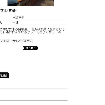
宿る“五感”
戸建事例
り
一棟
に学びに来る留学生。 言葉や知識に触れるだけ
く日本に住んでいるからこそ感じられる日本
.
和レトロ
ガラスブロック
[最後]