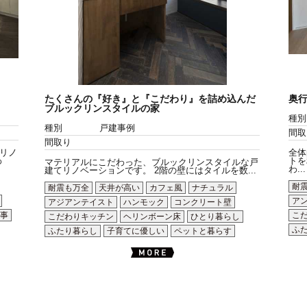
たくさんの『好き』と『こだわり』を詰め込んだ
奥
ブルックリンスタイルの家
種別
種別
戸建事例
間取
間取り
リノ
全体
わ
トを
マテリアルにこだわった、ブルックリンスタイルな戸
わ...
建てリノベーションです。 2階の壁にはタイルを数...
耐
耐震も万全
天井が高い
カフェ風
ナチュラル
ア
アジアンテイスト
ハンモック
コンクリート壁
事
こ
こだわりキッチン
ヘリンボーン床
ひとり暮らし
ふ
ふたり暮らし
子育てに優しい
ペットと暮らす