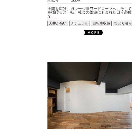
間取り
1LDK
土間を広げ、ガレージ兼ワードローブへ。そして
を抜けると一転、社会の荒波にもまれた日々の疲
を...
天井が高い
ナチュラル
自転車収納
ひとり暮ら