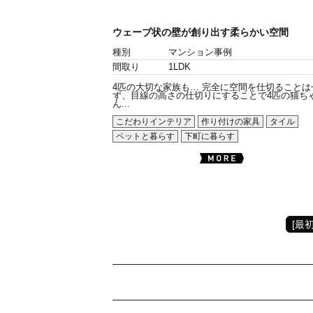
ウェーブ状の壁が創り出す柔らかい空間
種別
マンション事例
間取り
1LDK
4匹の大切な家族も… 完全に空間を仕切ることは
ず、目線の高さの仕切りにすることで4匹の猫ち
ん...
こだわりインテリア
作り付けの家具
タイル
ペットと暮らす
下町に暮らす
[最初