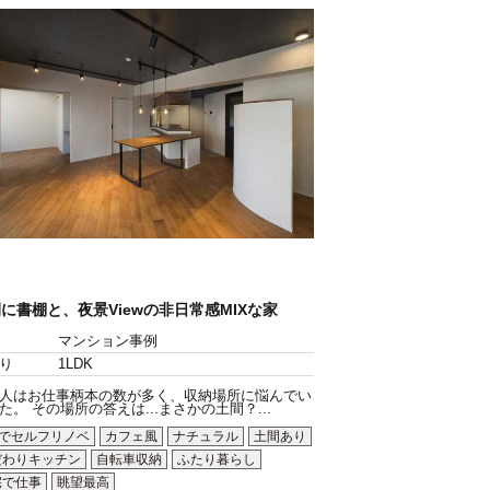
に書棚と、夜景Viewの非日常感MIXな家
マンション事例
り
1LDK
人はお仕事柄本の数が多く、収納場所に悩んでい
た。 その場所の答えは...まさかの土間？...
Yでセルフリノベ
カフェ風
ナチュラル
土間あり
だわりキッチン
自転車収納
ふたり暮らし
宅で仕事
眺望最高